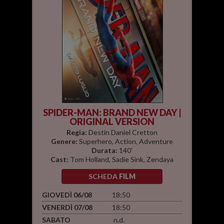
SPIDER-MAN: BRAND NEW DAY |
ORIGINAL VERSION
Regia:
Destin Daniel Cretton
Genere:
Superhero, Action, Adventure
Durata:
140'
Cast:
Tom Holland, Sadie Sink, Zendaya
SCHEDA
FILM
GIOVEDÌ 06/08
18:50
VENERDÌ 07/08
18:50
SABATO
n.d.