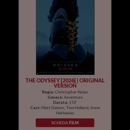
THE ODYSSEY [2026] | ORIGINAL
VERSION
Regia:
Christopher Nolan
Genere:
Avventura
Durata:
172'
Cast:
Matt Damon, Tom Holland, Anne
Hathaway
SCHEDA
FILM