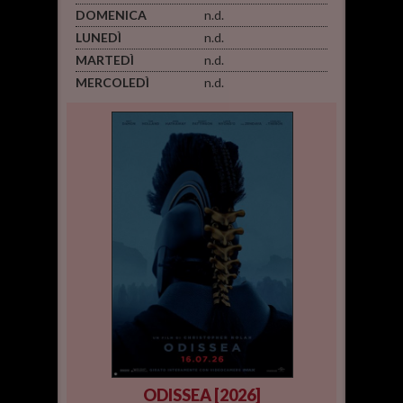
DOMENICA
n.d.
LUNEDÌ
n.d.
MARTEDÌ
n.d.
MERCOLEDÌ
n.d.
ODISSEA [2026]