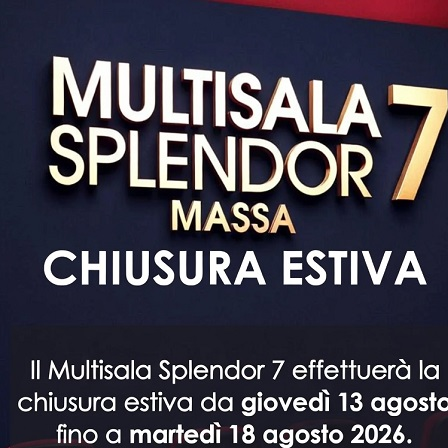
ACQUISTA IN POCHI CLICK!
MULTISALA SPLENDOR 7
VIA DORSALE, 11
MASSA
vicino all'autostrada - con ampio parcheggio
gratuito
SCRIVICI
all'indirizzo e-mail
secisplendor7@albavola.it