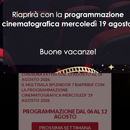
Clicca sull'orario e
acquista
il biglietto.
Clicca sul bottone Scheda film per visualizzare la
scheda film
.
Si avvisa la gentile clientela che una volta
effettuato l'acquisto dei titoli di ingresso
non sarà più possibile richiedere il rimborso
degli stessi né richiedere il cambio del giorno
e dell'orario degli stessi.
La direzione del Multisala Splendor 7
SI INFORMA LA GENTILE CLIENTELA CHE IL
MULTISALA SPLENDOR 7 EFFETTUERA’ LA
CHIUSURA ESTIVA DAL 13 AGOSTO AL 18
AGOSTO 2026.
IL MULTISALA SPLENDOR 7 RIAPRIRA’ CON
LA PROGRAMMAZIONE
CINEMATOGRAFICA MERCOLEDI’ 19
AGOSTO 2026
PROGRAMMAZIONE DAL 06 AL 12
AGOSTO
PROSSIMA SETTIMANA