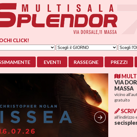
OCHI CLICK!
SSIMAMENTE
EVENTI
RASSEGNE
PREZZI
MULTI
VIA DOR
MASSA
vicino all'a
gratuito
SCRIV
all'indirizzo
secisple