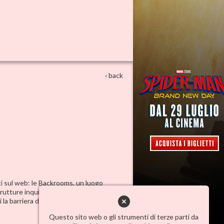
‹ back
ati sul web: le Backrooms, un luogo
utture inquietanti e sfarfallanti luci al
a barriera della realtà.
Questo sito web o gli strumenti di terze parti da