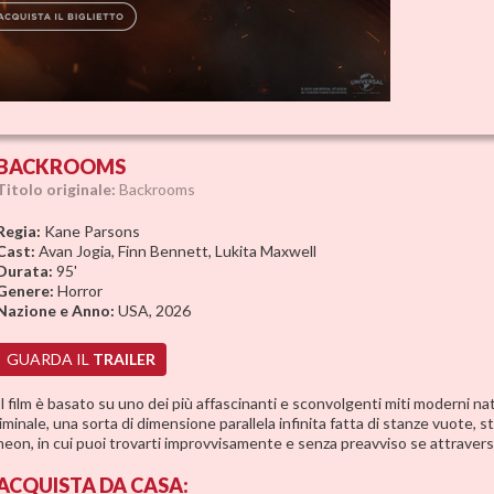
BACKROOMS
Titolo originale:
Backrooms
Regia:
Kane Parsons
Cast:
Avan Jogia, Finn Bennett, Lukita Maxwell
Durata:
95'
Genere:
Horror
Nazione e Anno:
USA, 2026
GUARDA IL
TRAILER
Il film è basato su uno dei più affascinanti e sconvolgenti miti moderni n
liminale, una sorta di dimensione parallela infinita fatta di stanze vuote, str
neon, in cui puoi trovarti improvvisamente e senza preavviso se attraversi l
ACQUISTA
DA CASA: