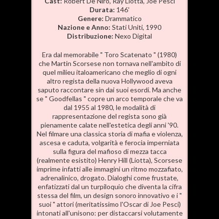
Cast:
Robert De Niro, Ray Liotta, Joe Pesci
Durata:
146'
Genere:
Drammatico
Nazione e Anno:
Stati Uniti, 1990
Distribuzione:
Nexo Digital
Era dal memorabile " Toro Scatenato " (1980)
che Martin Scorsese non tornava nell'ambito di
quel milieu italoamericano che meglio di ogni
altro regista della nuova Hollywood aveva
saputo raccontare sin dai suoi esordi. Ma anche
se " Goodfellas " copre un arco temporale che va
dal 1955 al 1980, le modalità di
rappresentazione del regista sono già
pienamente calate nell'estetica degli anni '90.
Nel filmare una classica storia di mafia e violenza,
ascesa e caduta, volgarità e ferocia imperniata
sulla figura del mafioso di mezza tacca
(realmente esistito) Henry Hill (Liotta), Scorsese
imprime infatti alle immagini un ritmo mozzafiato,
adrenalinico, drogato. Dialoghi come frustate,
enfatizzati dal un turpiloquio che diventa la cifra
stessa del film, un design sonoro innovativo e i "
suoi " attori (meritatissimo l'Oscar di Joe Pesci)
intonati all'unisono: per distaccarsi volutamente