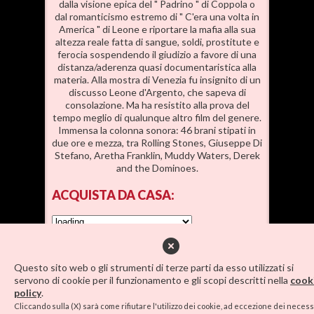
dalla visione epica del " Padrino " di Coppola o
dal romanticismo estremo di " C'era una volta in
America " di Leone e riportare la mafia alla sua
altezza reale fatta di sangue, soldi, prostitute e
ferocia sospendendo il giudizio a favore di una
distanza/aderenza quasi documentaristica alla
materia. Alla mostra di Venezia fu insignito di un
discusso Leone d'Argento, che sapeva di
consolazione. Ma ha resistito alla prova del
tempo meglio di qualunque altro film del genere.
Immensa la colonna sonora: 46 brani stipati in
due ore e mezza, tra Rolling Stones, Giuseppe Di
Stefano, Aretha Franklin, Muddy Waters, Derek
and the Dominoes.
ACQUISTA
DA CASA:
SCEGLI IL
POSTO
Questo sito web o gli strumenti di terze parti da esso utilizzati si
servono di cookie per il funzionamento e gli scopi descritti nella
cook
policy
.
SALA CONGRESSI
LINK AMICI
•
•
Cliccando sulla (X) sarà come rifiutare l'utilizzo dei cookie, ad eccezione dei necess