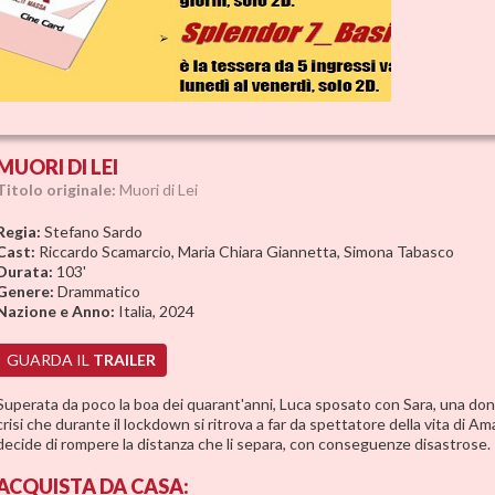
MUORI DI LEI
Titolo originale:
Muori di Lei
Regia:
Stefano Sardo
Cast:
Riccardo Scamarcio, Maria Chiara Giannetta, Simona Tabasco
Durata:
103'
Genere:
Drammatico
Nazione e Anno:
Italia, 2024
GUARDA IL
TRAILER
Superata da poco la boa dei quarant'anni, Luca sposato con Sara, una donna
crisi che durante il lockdown si ritrova a far da spettatore della vita di Am
decide di rompere la distanza che li separa, con conseguenze disastrose.
ACQUISTA
DA CASA: