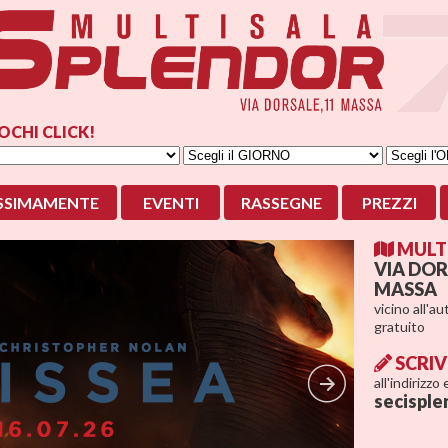
OCHI CLICK!
SSIMAMENTE
EVENTI
RASSEGNE
PREZZI
MULTI
VIA DOR
MASSA
vicino all'a
gratuito
SCRIV
all'indirizzo
secisple