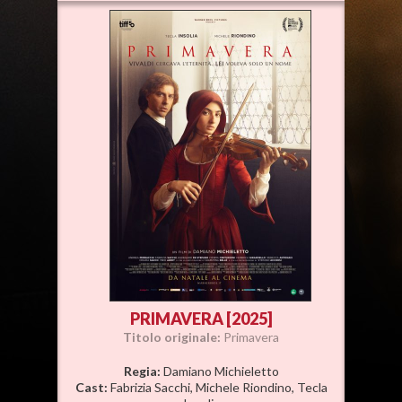
PRIMAVERA [2025]
Titolo originale:
Primavera
Regia:
Damiano Michieletto
Cast:
Fabrizia Sacchi, Michele Riondino, Tecla