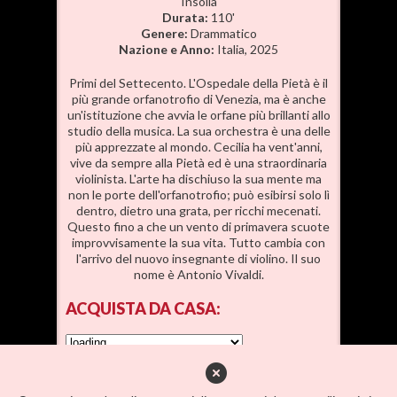
Insolia
Durata:
110'
Genere:
Drammatico
Nazione e Anno:
Italia, 2025
Primi del Settecento. L'Ospedale della Pietà è il
più grande orfanotrofio di Venezia, ma è anche
un'istituzione che avvia le orfane più brillanti allo
studio della musica. La sua orchestra è una delle
più apprezzate al mondo. Cecilia ha vent'anni,
vive da sempre alla Pietà ed è una straordinaria
violinista. L'arte ha dischiuso la sua mente ma
non le porte dell'orfanotrofio; può esibirsi solo lì
dentro, dietro una grata, per ricchi mecenati.
Questo fino a che un vento di primavera scuote
improvvisamente la sua vita. Tutto cambia con
l'arrivo del nuovo insegnante di violino. Il suo
nome è Antonio Vivaldi.
ACQUISTA
DA CASA:
SCEGLI IL
POSTO